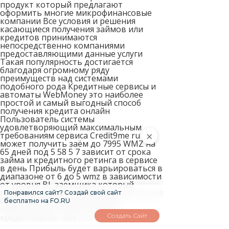
продукт который предлагают
оформить многие микрофинансовые
компании Все условия и решения
касающиеся получения займов или
кредитов принимаются
непосредственно компаниями
предоставляющими данные услуги
Такая популярность достигается
благодаря огромному ряду
преимуществ над системами
подобного рода Кредитные сервисы и
автоматы WebMoney это наиболее
простой и самый выгодный способ
получения кредита онлайн
Пользователь системы
удовлетворяющий максимальным
×
требованиям сервиса Credit9me ru
может получить заём до 7995 WMZ на
65 дней под 5 58 5 7 зависит от срока
займа и кредитного ретинга в сервисе
в день Прибыль будет варьироваться в
диапазоне от 6 до 5 wmz в зависимости
от уровня BL заемщика который
перешел на сайт по партнерской ссылке
Понравился сайт? Создай свой сайт
Сфера микрофинансирования
бесплатно на FO.RU
предполагает более простое
кредитование чем это актуально в
Создать Сайт
банках Например на таких крупных