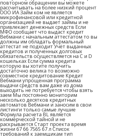
повторном обращении вы можете
рассчитывать на более низкий процент
ООО ИА Займ ком не является
микрофинансовой или кредитной
организацией не выдает займы и не
привлекает денежных средств Если
МФО сообщает что выдаст кредит
Вебмани с начальным аттестатом то вы
должны им обладать формальный
аттестат не подходит Учёт выданных
кредитов и полученных долговых
обязательств осуществляется на C и D
кошельках Если сумма кредита
которую вы хотите получить
достаточно велика то возможно
совместное кредитование Кредит
Вебмани упрощенная программа
выдачи средств вам даже из дома
выходить не потребуется чтобы взять
заем Мы постоянно мониторим
несколько десятков кредитных
автоматов Вебмани и заносим в свои
листинги только самые лучшие
Формула расчета BL является
коммерческой тайной и не
раскрывается Старт проекта время
жизни 67 66 7565 67 л Список
требований к заемщикам тип