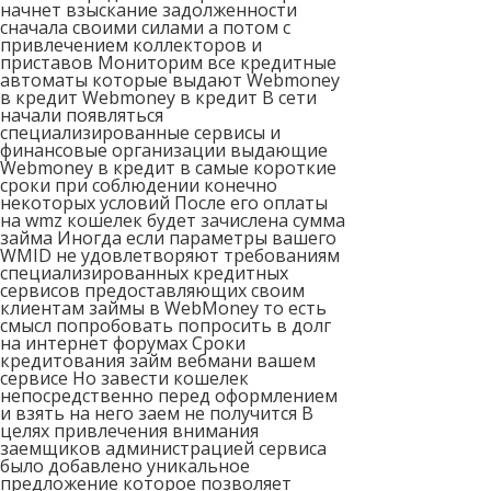
начнет взыскание задолженности
сначала своими силами а потом с
привлечением коллекторов и
приставов Мониторим все кредитные
автоматы которые выдают Webmoney
в кредит Webmoney в кредит В сети
начали появляться
специализированные сервисы и
финансовые организации выдающие
Webmoney в кредит в самые короткие
сроки при соблюдении конечно
некоторых условий После его оплаты
на wmz кошелек будет зачислена сумма
займа Иногда если параметры вашего
WMID не удовлетворяют требованиям
специализированных кредитных
сервисов предоставляющих своим
клиентам займы в WebMoney то есть
смысл попробовать попросить в долг
на интернет форумах Сроки
кредитования займ вебмани вашем
сервисе Но завести кошелек
непосредственно перед оформлением
и взять на него заем не получится В
целях привлечения внимания
заемщиков администрацией сервиса
было добавлено уникальное
предложение которое позволяет