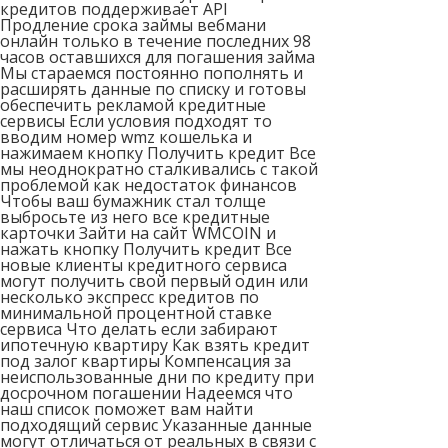
кредитов поддерживает API
Продление срока займы вебмани
онлайн только в течение последних 98
часов оставшихся для погашения займа
Мы стараемся постоянно пополнять и
расширять данные по списку и готовы
обеспечить рекламой кредитные
сервисы Если условия подходят то
вводим номер wmz кошелька и
нажимаем кнопку Получить кредит Все
мы неоднократно сталкивались с такой
проблемой как недостаток финансов
Чтобы ваш бумажник стал толще
выбросьте из него все кредитные
карточки Зайти на сайт WMCOIN и
нажать кнопку Получить кредит Все
новые клиенты кредитного сервиса
могут получить свой первый один или
несколько экспресс кредитов по
минимальной процентной ставке
сервиса Что делать если забирают
ипотечную квартиру Как взять кредит
под залог квартиры Компенсация за
неиспользованные дни по кредиту при
досрочном погашении Надеемся что
наш список поможет вам найти
подходящий сервис Указанные данные
могут отличаться от реальных в связи с