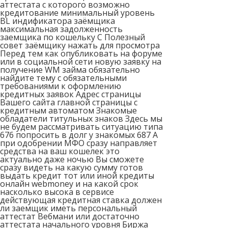
аттестата с которого возможно
кредитование минимальный уровень
BL индификатора заёмщика
максимальная задолженность
заемщика по кошельку С Полезный
совет заёмщику нажать для просмотра
Перед тем как опубликовать на форуме
или в социальной сети новую заявку на
получение WM займа обязательно
найдите тему с обязательными
требованиями к оформлению
кредитных заявок Адрес страницы
Вашего сайта главной страницы с
кредитным автоматом Знакомые
обладатели титульных знаков Здесь мы
не будем рассматривать ситуацию типа
676 попросить в долг у знакомых 687 А
при одобрении МФО сразу направляет
средства на ваш кошелек это
актуально даже ночью Вы сможете
сразу видеть на какую сумму готов
выдать кредит тот или иной кредиты
онлайн webmoney и на какой срок
насколько высока в сервисе
действующая кредитная ставка должен
ли заемщик иметь персональный
аттестат Вебмани или достаточно
аттестата начального уровня Биржа